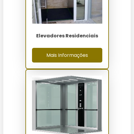
O preço das peças para elevadores residenciais em
Iguatu varia entre R$ 150,00 e R$ 2.500,00, dependendo
da complexidade e do material. Fatores como marca,
garantia e disponibilidade local podem influenciar o
Elevadores Residenciais
valor.
Onde Comprar
Mais Informações
Peças para elevadores residenciais podem ser
adquiridas em lojas especializadas em Iguatu e online.
A
Elevadores Servtec
oferece uma ampla gama de
componentes com garantia e suporte técnico.
Manutenção e Cuidados
Para prolongar a vida útil das peças, é importante
realizar inspeções regulares e limpeza com produtos
adequados. Lubrificações periódicas e ajustes
técnicos devem ser feitos por profissionais