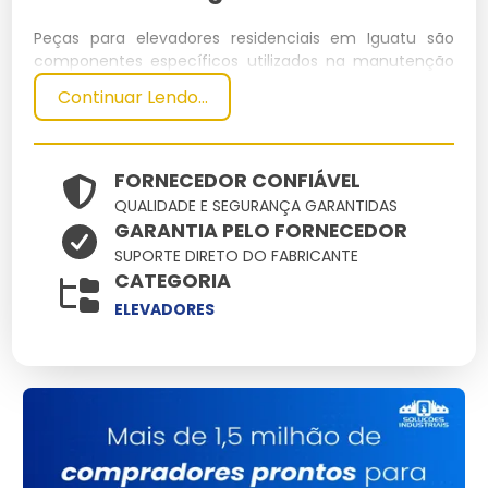
Peças para elevadores residenciais em Iguatu são
componentes específicos utilizados na manutenção
e operação de elevadores domésticos. Elas garantem
Continuar Lendo...
o funcionamento seguro e eficiente dos sistemas de
elevação, atendendo a requisitos técnicos rigorosos.
Especificações Técnicas
FORNECEDOR CONFIÁVEL
QUALIDADE E SEGURANÇA GARANTIDAS
GARANTIA PELO FORNECEDOR
Dimensões
Peso
Material
Capacidade
Potência
SUPORTE DIRETO DO FABRICANTE
(cm)
(kg)
CATEGORIA
Variante
10
Aço inox
320 kg
5 kW
ELEVADORES
Principais Características e
Benefícios
Alta durabilidade: prolonga a vida útil do elevador.
Fácil instalação: reduz o tempo necessário para
reparos.