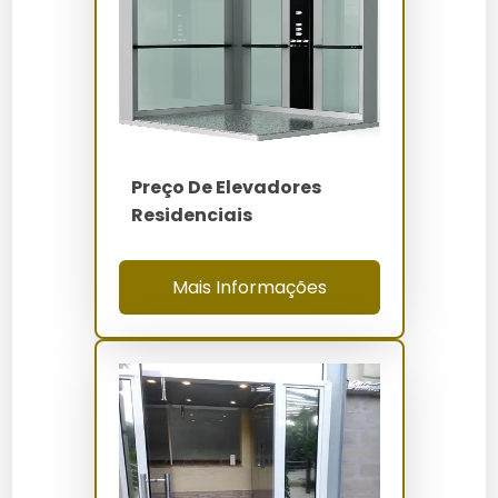
Identifique a peça necessária consultando o
manual do elevador.
Compre a peça adequada através de
fornecedores confiáveis.
Desligue o sistema elétrico do elevador antes da
instalação.
Preço De Elevadores
Remova a peça antiga com ferramentas
Residenciais
apropriadas.
Instale a nova peça garantindo o encaixe
Mais Informações
correto.
Teste o funcionamento do elevador após a
instalação.
Reative o sistema elétrico e faça um teste
completo de segurança.
Quanto Custa Peças para
Elevadores Residenciais Iguatu