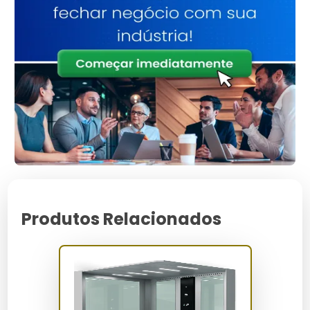
entre os andares, aumentando a produtividade.
Segurança operacional:
Evita acidentes
relacionados ao transporte manual de cargas
pesadas.
Durabilidade:
Construído com materiais resistentes,
garantindo longa vida útil.
Design compacto:
Ocupa pouco espaço, ideal para
cozinhas com área reduzida.
Facilidade de uso:
Interface simples que qualquer
funcionário pode operar.
Baixa manutenção:
Necessita de pouca
manutenção, reduzindo custos operacionais.
Para Quem é Indicado
Produtos Relacionados
Este equipamento é indicado para proprietários de
restaurantes, hotéis e bufês que buscam otimizar o
serviço de transporte de alimentos entre diferentes
níveis de seus estabelecimentos. Também é ideal
para cozinhas industriais que necessitam de
operações rápidas e eficientes.