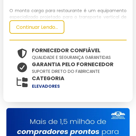
O monta carga para restaurante é um equipamento
especializado projetado para o transporte vertical de
alimentos e utensílios de cozinha entre diferentes
Continuar Lendo...
andares de um estabelecimento. Seu uso otimiza a
logística interna, garantindo agilidade e segurança na
movimentação de itens.
FORNECEDOR CONFIÁVEL
Especificações Técnicas
QUALIDADE E SEGURANÇA GARANTIDAS
GARANTIA PELO FORNECEDOR
Dimensões
Peso
Capacidade
Potência
SUPORTE DIRETO DO FABRICANTE
Material
CATEGORIA
(cm)
(kg)
(kg)
(kW)
100 x 100 x
Aço
ELEVADORES
300
150
2.5
200
inoxidável
Principais Características e
Benefícios
Agilidade no transporte:
Reduz o tempo de espera