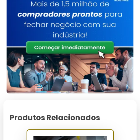
Segurança aprimorada:
Reduz o risco de acidentes.
Confiabilidade:
Evita paradas inesperadas.
Eficiência energética:
Consumo otimizado de
eletricidade.
Durabilidade:
Aumenta a vida útil do elevador.
Conformidade normativa:
Atende às
regulamentações vigentes.
Redução de custos:
Minimiza despesas com reparos
emergenciais.
Para Quem é Indicado
Ideal para administradores de edifícios comerciais,
gestores de manutenção predial e proprietários de
residências com elevadores. Profissionais que buscam
segurança e economia em seus empreendimentos.
Produtos Relacionados
Como Funciona / Como Usar
Agende uma inspeção inicial com a Elevadores