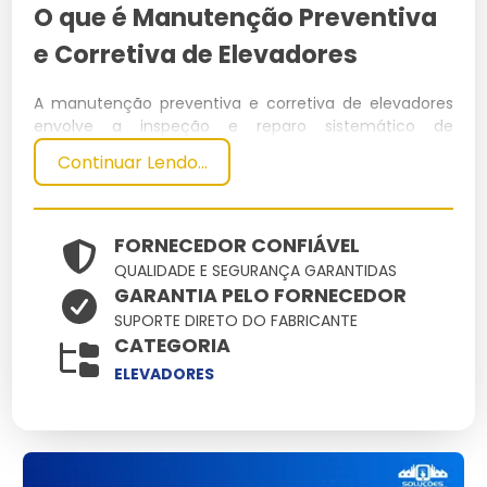
O que é Manutenção Preventiva
e Corretiva de Elevadores
A manutenção preventiva e corretiva de elevadores
envolve a inspeção e reparo sistemático de
componentes para garantir o funcionamento seguro
Continuar Lendo...
e eficiente. Esta prática minimiza falhas inesperadas e
prolonga a vida útil do equipamento.
Especificações Técnicas
FORNECEDOR CONFIÁVEL
QUALIDADE E SEGURANÇA GARANTIDAS
GARANTIA PELO FORNECEDOR
Dimensões
Peso
Material
Capacidade
Potência
SUPORTE DIRETO DO FABRICANTE
(cm)
(kg)
CATEGORIA
Aço e
8 a 20
Varíavel
Até 1500
5 a 15 kW
ELEVADORES
Alumínio
pessoas
Principais Características e
Benefícios