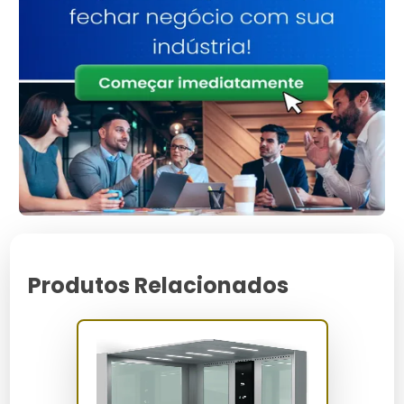
Segurança aprimorada:
Inspeções regulares evitam
falhas mecânicas.
Eficiência energética:
Ajustes técnicos otimizam o
consumo de energia.
Durabilidade:
Substituição de peças desgastadas
prolonga a vida útil.
Conforto:
Redução de ruídos e vibrações para uma
viagem suave.
Confiabilidade:
Equipamento sempre pronto para
uso.
Valorização do imóvel:
Manutenção contínua
mantém o elevador em perfeito estado.
Para Quem é Indicado
Produtos Relacionados
A manutenção de elevadores residenciais é indicada
para proprietários de imóveis que possuem elevadores
privativos, síndicos de condomínios residenciais,
gestores de propriedades e pessoas que desejam
uma solução prática para deslocamento vertical em
suas residências.