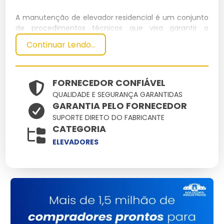
A manutenção de elevador residencial é um conjunto
de procedimentos técnicos que visa garantir o
funcionamento seguro e eficiente do equipamento.
Continuar Lendo...
Inclui inspeções regulares, ajustes, reparos e
substituição de peças desgastadas. Realizada por
profissionais qualificados, assegura a longevidade do
elevador e a segurança dos usuários.
FORNECEDOR CONFIÁVEL
QUALIDADE E SEGURANÇA GARANTIDAS
Especificações Técnicas
GARANTIA PELO FORNECEDOR
SUPORTE DIRETO DO FABRICANTE
Dimensões
Peso
CATEGORIA
Material
Capacidade
Potência
(cm)
(kg)
ELEVADORES
Aço
4
150x150
800
3.5 kW
Inoxidável
pessoas
Principais Características e
Benefícios