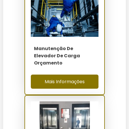
Agendamento: Entre em contato com a
Elevadores Servtec para agendar uma visita
técnica.
Inspeção: Técnicos especializados realizam uma
inspeção detalhada dos componentes do
elevador.
Manutenção De
Relatório: Um relatório completo é fornecido
Elevador De Carga
com o diagnóstico e as recomendações de
Orçamento
manutenção.
Execução: Serviços de manutenção são
Mais Informações
executados conforme o plano aprovado pelo
cliente.
Monitoramento: Acompanhe o desempenho do
elevador através de relatórios periódicos.
Quanto Custa Manutenção de