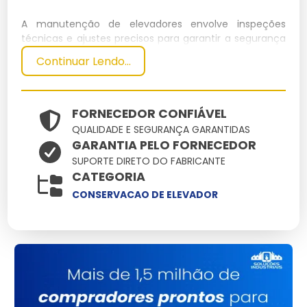
A manutenção de elevadores envolve inspeções
técnicas e ajustes precisos para garantir a segurança
e o funcionamento eficiente dos sistemas de
Continuar Lendo...
elevação. Essencial para prevenir falhas, ela abrange
desde a verificação de componentes mecânicos até
a atualização de sistemas eletrônicos.
FORNECEDOR CONFIÁVEL
Especificações Técnicas
QUALIDADE E SEGURANÇA GARANTIDAS
GARANTIA PELO FORNECEDOR
Dimensões
Peso
SUPORTE DIRETO DO FABRICANTE
Material
Capacidade
Potência
CATEGORIA
(cm)
(kg)
200 x 150 x
Aço
CONSERVACAO DE ELEVADOR
1500
1000 kg
15 kW
230
Inoxidável
Principais Características e
Benefícios
Segurança Avançada:
Sistemas de travamento