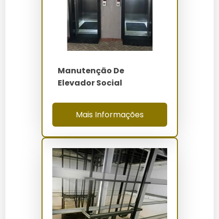
Elevadores Empresas
Os custos de manutenção de elevadores para
empresas variam entre R$500 e R$5.000 por mês,
dependendo do tipo de contrato, frequência de
inspeções e complexidade dos sistemas. Fatores
como o número de elevadores e a idade dos
Manutenção De
equipamentos também influenciam no valor.
Elevador Social
Onde Comprar
Mais Informações
Os serviços de manutenção podem ser adquiridos
diretamente com a Elevadores Servtec, que oferece
atendimento personalizado. Além disso, é possível
contratar através de plataformas online
especializadas em serviços de manutenção predial.
Manutenção e Cuidados
Para garantir a longevidade dos elevadores, é
essencial realizar limpezas regulares das cabines e