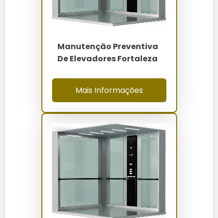
Elevadores Monta-Carga vs
Alternativas
Tipo
Vantagens
Desvantagens
Manutenção Preventiva
Alta
De Elevadores Fortaleza
Custo inicial
Monta-Carga
capacidade,
elevado
durabilidade
Mais Informações
Capacidade
Baixo custo,
Guincho Manual
limitada, mais
fácil instalação
lento
Esteira
Automação
Manutenção
Transportadora
fácil
complexa
Perguntas Frequentes sobre
Manutenção de Elevadores
Monta-Carga