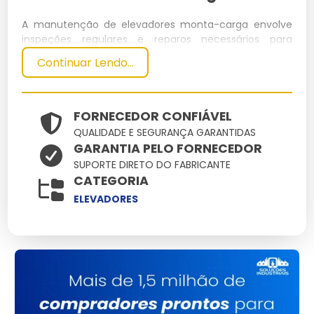
A manutenção de elevadores monta-carga envolve
inspeções regulares e reparos necessários para
garantir a segurança e eficiência. Este serviço técnico
Continuar Lendo...
aborda componentes mecânicos e elétricos,
assegurando operações contínuas.
Especificações Técnicas
FORNECEDOR CONFIÁVEL
QUALIDADE E SEGURANÇA GARANTIDAS
GARANTIA PELO FORNECEDOR
Dimensões
Peso
Capacidade
Potência
Material
SUPORTE DIRETO DO FABRICANTE
(cm)
(kg)
(kg)
(kW)
CATEGORIA
200x150x250
1500
Aço Inox
1000
5.5
ELEVADORES
Principais Características e
Benefícios
Durabilidade:
Fabricado com materiais robustos,
prolongando a vida útil.
Segurança:
Sistemas de segurança avançados