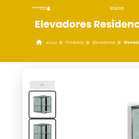
Início
Elevadores Residen
Produtos
Elevadores
Elevad
Início