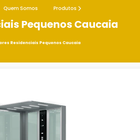
Quem Somos
Produtos
ciais Pequenos Caucaia
ores Residenciais Pequenos Caucaia