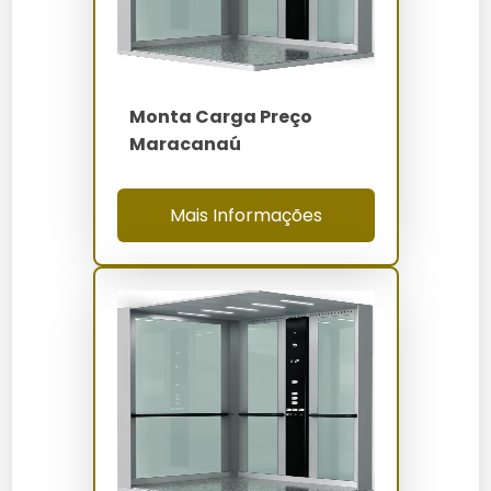
Os monta cargas podem ser adquiridos diretamente
na
Elevadores Servtec
, que oferece opções
personalizadas e suporte técnico especializado. Lojas
físicas em Iguatu e plataformas online também são
Monta Carga Preço
opções viáveis.
Maracanaú
Manutenção e Cuidados
Mais Informações
Para garantir a longevidade do equipamento, é
essencial realizar manutenções periódicas, verificando
cabos, motores e sistemas de segurança. Limpezas
regulares com produtos não corrosivos ajudam a
manter a aparência e funcionamento ideais.
Comparativo: Monta Carga
Preço Iguatu vs Alternativas
Capacidade
Preço
Modelo
Prós
Contras