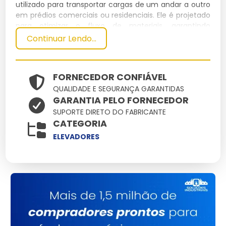
utilizado para transportar cargas de um andar a outro
em prédios comerciais ou residenciais. Ele é projetado
para otimizar o fluxo de materiais, garantindo
eficiência e segurança.
Continuar Lendo...
Especificações Técnicas
FORNECEDOR CONFIÁVEL
Dimensões
Peso
Capacidade
Potência
QUALIDADE E SEGURANÇA GARANTIDAS
Material
(cm)
(kg)
(kg)
(kW)
GARANTIA PELO FORNECEDOR
Aço
SUPORTE DIRETO DO FABRICANTE
120x120x200
500
1000
5
inoxidável
CATEGORIA
ELEVADORES
Principais Características e
Benefícios
Estrutura Resistente:
Aço inoxidável que garante
durabilidade.
Alta Capacidade:
Suporta até 1000 kg, ideal para
cargas pesadas.