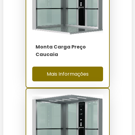
Seleção de Andar:
Escolha o andar desejado no
painel de controle.
Início da Operação:
Pressione o botão de início
para ativar o sistema de elevação.
Monitoramento:
Acompanhe o percurso
através do display digital.
Retirada da Carga:
Ao atingir o destino,
Monta Carga Preço
remova a carga com segurança.
Caucaia
Quanto Custa Monta Carga
Mais Informações
Preço Iguatu
Os preços do monta carga em Iguatu variam entre R$
20.000 e R$ 50.000, dependendo da capacidade,
materiais utilizados e tecnologias de segurança.
Fatores como personalização e instalação também
influenciam o custo final.
Onde Comprar