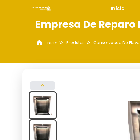
Início
Empresa De Reparo 
Produtos
Conservacao De Eleva
Início