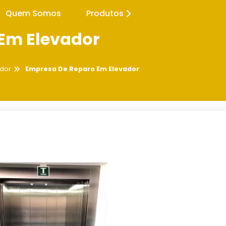
Quem Somos
Produtos
Em Elevador
dor
Empresa De Reparo Em Elevador