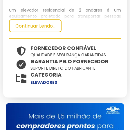
Um elevador residencial de 2 andares é um
equipamento projetado para transportar pessoas
entre dois níveis de uma residência. Ele oferece
Continuar Lendo...
conveniência e acessibilidade, especialmente em
casas com mobilidade reduzida.
Especificações Técnicas
FORNECEDOR CONFIÁVEL
QUALIDADE E SEGURANÇA GARANTIDAS
GARANTIA PELO FORNECEDOR
Dimensões
Peso
Material
Capacidade
Potência
SUPORTE DIRETO DO FABRICANTE
(cm)
(kg)
CATEGORIA
150 x 150 x
Aço
4
700
3 kW
ELEVADORES
250
inoxidável
pessoas
Principais Características e
Benefícios
Compacto:
Ideal para espaços limitados,
aproveitando ao máximo a área disponível.