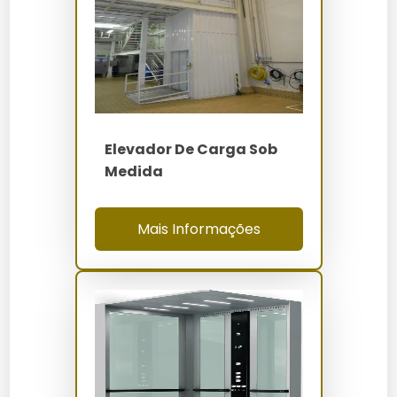
Como Funciona / Como Usar
Planejamento: Defina as especificações e
necessidades específicas.
Instalação: Um técnico especializado realiza a
instalação no local.
Operação: Utilize o painel de controle para
Elevador De Carga Sob
operar o elevador.
Medida
Manutenção: Realize verificações regulares para
assegurar o funcionamento seguro.
Mais Informações
Quanto Custa Distribuidor de
Elevador de Carga Sob Medida
Os preços variam entre R$50.000 e R$150.000,
dependendo de fatores como capacidade, material
utilizado e complexidade do projeto. Personalizações
adicionais podem influenciar os custos.