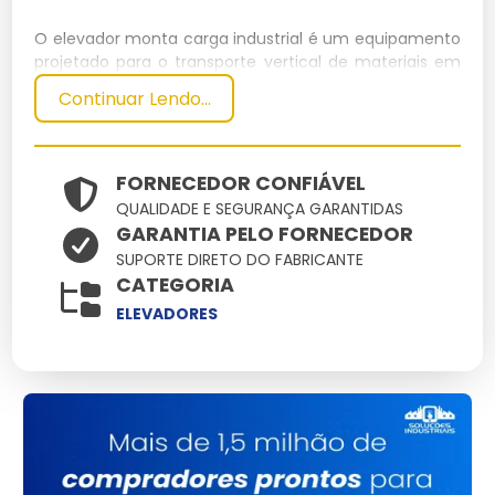
O elevador monta carga industrial é um equipamento
projetado para o transporte vertical de materiais em
ambientes industriais. Ele é ideal para fábricas,
Continuar Lendo...
armazéns e locais que exigem movimentação
eficiente de carga.
Especificações Técnicas
FORNECEDOR CONFIÁVEL
QUALIDADE E SEGURANÇA GARANTIDAS
GARANTIA PELO FORNECEDOR
Dimensões
Peso
Capacidade
Potência
Material
SUPORTE DIRETO DO FABRICANTE
(cm)
(kg)
(kg)
(kW)
CATEGORIA
200 x 150 x
1200
Aço Inox
2000
15
ELEVADORES
250
Principais Características e
Benefícios
Alta Capacidade:
Suporta até 2000 kg, ideal para
grandes volumes.