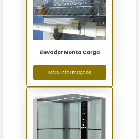
Certifique-se de que a carga está dentro do
limite de peso.
Posicione a carga de forma equilibrada na
plataforma.
Utilize os controles para selecionar o andar
desejado.
Aguarde o fechamento automático das portas
Elevador Monta Carga
antes de iniciar a subida.
Descarregue a carga com segurança no destino.
Mais Informações
Quanto Custa Elevador Monta
Carga Industrial
Os preços variam entre R$50.000 e R$150.000,
dependendo da capacidade e características
adicionais. Fatores como material de construção e
sistemas de segurança influenciam o custo.
Onde Comprar