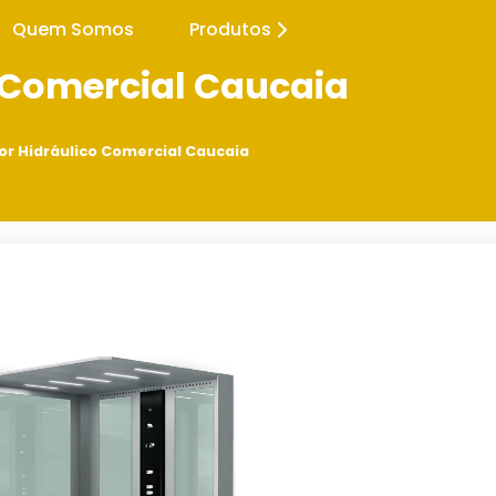
Quem Somos
Produtos
 Comercial Caucaia
or Hidráulico Comercial Caucaia