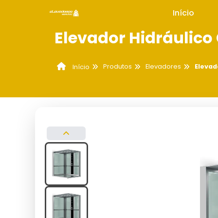
Início
Elevador Hidráulico
Produtos
Elevadores
Elevad
Início