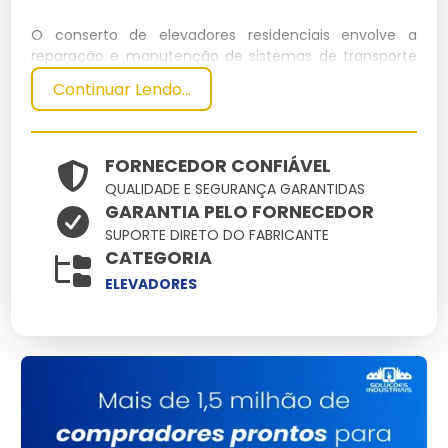
O conserto de elevadores residenciais envolve a
reparação e manutenção de sistemas de transporte
vertical em residências. Este serviço assegura a
Continuar Lendo...
segurança e eficiência do elevador, prolongando sua
vida útil.
Especificações Técnicas
FORNECEDOR CONFIÁVEL
QUALIDADE E SEGURANÇA GARANTIDAS
GARANTIA PELO FORNECEDOR
Dimensões
Peso
Capacidade
Potência
Material
SUPORTE DIRETO DO FABRICANTE
(cm)
(kg)
(pessoas)
(kW)
CATEGORIA
100x120
450
Aço inox
4
2.2
ELEVADORES
Principais Características e
Benefícios
Segurança aprimorada:
Sistemas de freios
atualizados garantem segurança ao usar.
Eficiência energética:
Consumo otimizado reduz