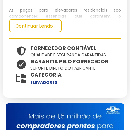
As peças para elevadores residenciais são
componentes essenciais que garantem o
funcionamento seguro e eficiente dos elevadores em
Continuar Lendo...
ambientes domésticos. Elas incluem itens como
motores, cabos, botões de controle e sistemas de
segurança, todos projetados para suportar o uso diário
em residências.
FORNECEDOR CONFIÁVEL
QUALIDADE E SEGURANÇA GARANTIDAS
Especificações Técnicas
GARANTIA PELO FORNECEDOR
SUPORTE DIRETO DO FABRICANTE
Dimensões
Peso
Capacidade
Potência
CATEGORIA
Material
(cm)
(kg)
(kg)
(kW)
ELEVADORES
Aço
100 x 150
300
400
5
inoxidável
Principais Características e
Benefícios