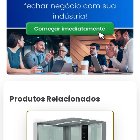
Durabilidade:
Peças feitas de materiais resistentes
garantem longa vida útil.
Segurança:
Sistemas de travamento avançados
protegem os usuários.
Eficiência Energética:
Motores otimizados reduzem
o consumo de energia.
Conforto:
Operação silenciosa proporciona uma
experiência tranquila.
Customização:
Opções personalizáveis para atender
diferentes necessidades estéticas.
Facilidade de manutenção:
Design que permite
acesso rápido para reparos.
Para Quem é Indicado
Produtos Relacionados
Peças para elevadores residenciais são ideais para
proprietários de casas com múltiplos andares,
condomínios e edifícios que priorizam acessibilidade,
assim como empresas de manutenção que buscam
componentes de alta qualidade para reparos.