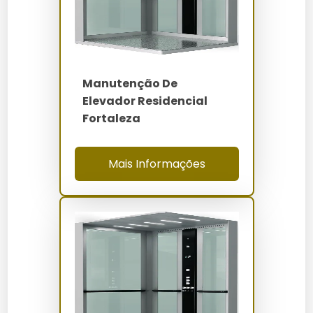
Fortaleza
Os preços das peças para elevadores residenciais em
Fortaleza variam de R$ 500 a R$ 5.000, dependendo do
Manutenção De
tipo e da marca da peça. Fatores como material,
complexidade e tecnologia influenciam diretamente
Elevador Residencial
no valor final.
Fortaleza
Onde Comprar
Mais Informações
As peças podem ser adquiridas nas lojas físicas da
Elevadores Servtec em Fortaleza ou através de
plataformas online confiáveis. Ao comprar, considere
verificar a garantia e a compatibilidade com seu
modelo de elevador.
Manutenção e Cuidados
Para prolongar a vida útil das peças, recomenda-se