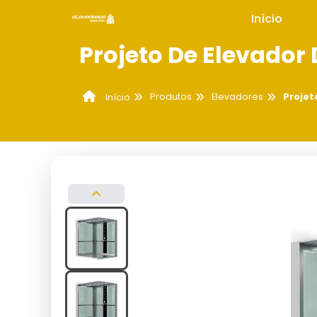
Início
Projeto De Elevador
Produtos
Elevadores
Projet
Início