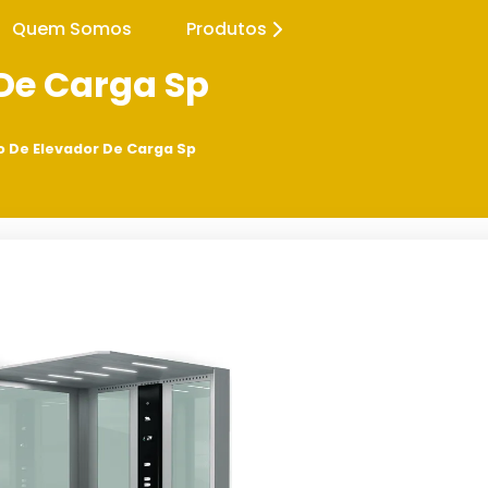
Quem Somos
Produtos
 De Carga Sp
o De Elevador De Carga Sp