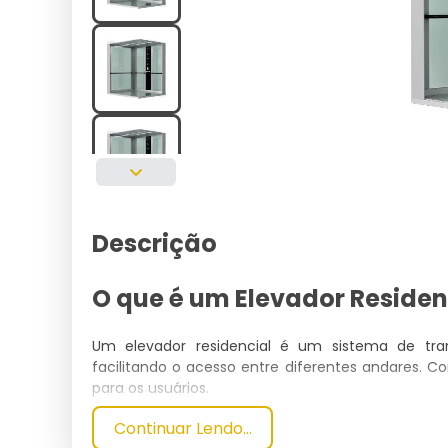
Descrição
O que é um Elevador Residen
Um elevador residencial é um sistema de tran
facilitando o acesso entre diferentes andares. 
para os usuários.
Continuar Lendo...
Especificações Técnicas