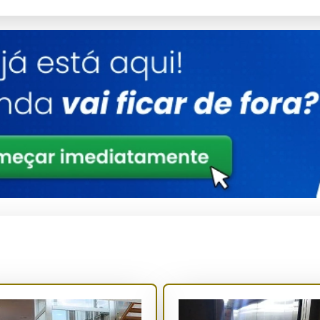
Material
Capacidade
Potência
Aço inoxidável
4 pessoas
3 kW
Benefícios
e silenciosa, ideal para residências.
sores que previnem acidentes e garantem a segurança dos
tegrado facilmente em projetos arquitetônicos.
a que reduz custos operacionais mensais.
nção mínima, economizando tempo e dinheiro.
nalização para combinar com a decoração do ambiente.
essoas com mobilidade reduzida, idosos que buscam conforto,
que valorizam a modernização de suas residências.