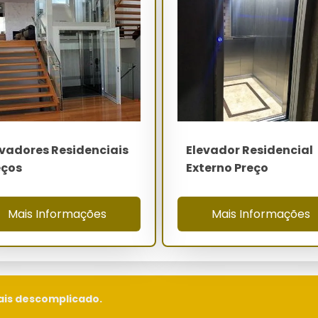
ais qualificados para garantir segurança e eficiência.
ecione o andar desejado e aguarde a chegada do
s para garantir o bom funcionamento do sistema.
encial Preço Crato
evadores Residenciais
Elevador Residencial
riam de R$ 40.000 a R$ 80.000. Fatores como capacidade, tipo
eços
Externo Preço
es.
Mais Informações
Mais Informações
lojas especializadas em Crato ou através de plataformas online
 busque referências.
ais descomplicado.