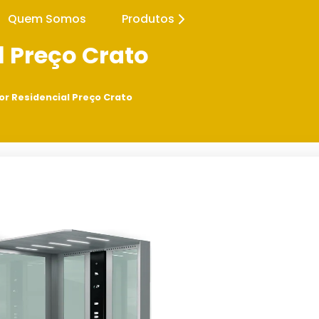
Quem Somos
Produtos
l Preço Crato
or Residencial Preço Crato