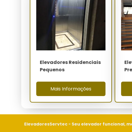
Como Funciona / Como Usar
Instalação:
Deve ser realizada por profission
Operação:
Acione o painel de controle, sel
elevador.
Manutenção:
Agende verificações regulare
Quanto Custa Elevador Resid
Elevadores Residenciais
El
Os preços de elevadores residenciais no Crato va
Pequenos
Pr
de acabamento e tecnologia influenciam os valor
Elevador Residencial Preco Crato
Mais Informações
Onde Comprar
Elevadores residenciais podem ser adquiridos em 
confiáveis. Verifique a reputação do fornecedor e
ElevadoresServtec - Seu elevador funcional, m
Elevador Residencial Crato