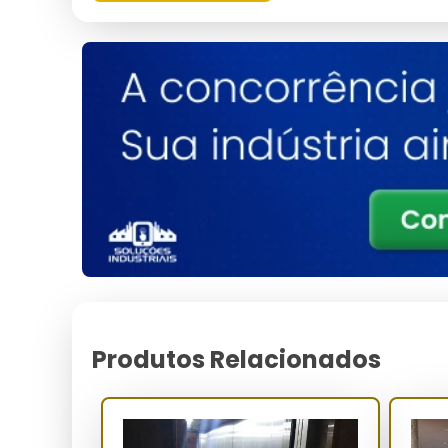
Dimensões (cm)
Peso (kg)
150 x 150
600
Principais Características e 
Funcionalidade Silenciosa:
Oferece operação quas
Sistema de Segurança Avançado:
Inclui sen
usuários.
Design Compacto:
Ocupa pouco espaço, sendo in
Baixo Consumo de Energia:
Eficiência energétic
Manutenção Simplificada:
Necessita de manute
Customização de Acabamentos:
Permite perso
Para Quem é Indicado
Produtos Relacionados
Os elevadores residenciais são indicados para p
famílias que desejam praticidade e proprietários 