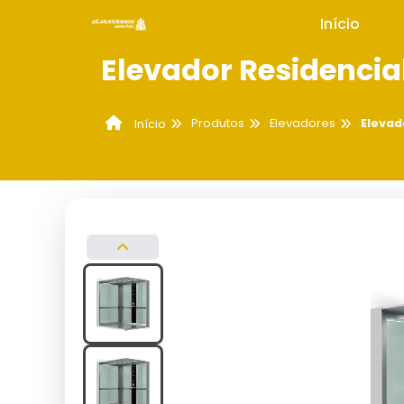
Início
Elevador Residencia
Produtos
Elevadores
Elevad
Início