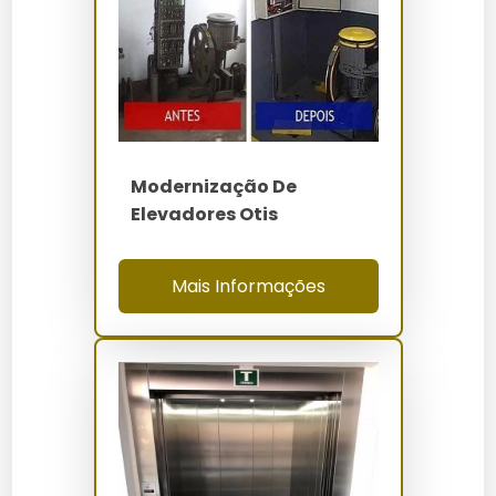
Como Funciona / Como Usar
Avaliação Inicial:
Um técnico especializado
realiza uma inspeção para identificar
necessidades.
Escolha de Materiais:
Selecione materiais e
Modernização De
acabamentos que melhor atendem ao projeto.
Elevadores Otis
Planejamento da Obra:
Defina o cronograma
para minimizar impactos nos usuários.
Mais Informações
Execução:
A equipe realiza a modernização
conforme o planejamento estabelecido.
Revisão e Ajustes:
Após a instalação, ajustes
finais são feitos para garantir a qualidade.
Quanto Custa Modernização
Estética de Elevadores em SP