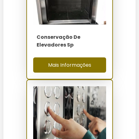
Os preços variam de R$ 30.000 a R$ 100.000,
dependendo do tamanho do projeto e dos materiais
escolhidos. Fatores como o estado atual do elevador e
as especificações desejadas influenciam no custo
final.
Conservação De
Elevadores Sp
Onde Comprar
A modernização estética de elevadores pode ser
Mais Informações
adquirida diretamente com a Elevadores Servtec,
especialista no segmento. A empresa oferece
soluções personalizadas e ampla experiência no
mercado. Além disso, você pode encontrar opções
em lojas online especializadas.
Manutenção e Cuidados
Para manter a estética e o funcionamento do
elevador, é essencial realizar manutenções regulares
e inspeções técnicas. Utilize produtos de limpeza