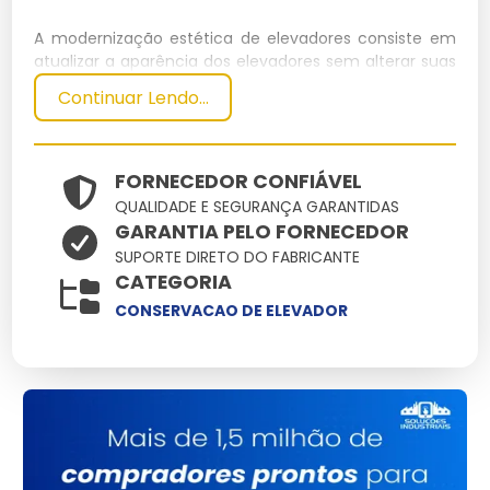
A modernização estética de elevadores consiste em
atualizar a aparência dos elevadores sem alterar suas
funcionalidades principais. Este processo inclui a
Continuar Lendo...
renovação de acabamentos, iluminação e painéis de
controle, proporcionando um visual contemporâneo e
maior conforto aos usuários.
FORNECEDOR CONFIÁVEL
Especificações Técnicas
QUALIDADE E SEGURANÇA GARANTIDAS
GARANTIA PELO FORNECEDOR
Características
Especificações
SUPORTE DIRETO DO FABRICANTE
CATEGORIA
Dimensões
200 x 150 x 250 cm
Peso
800 kg
CONSERVACAO DE ELEVADOR
Material
Aço Inoxidável
Capacidade
1000 kg
Potência
5 kW
Principais Características e
Benefícios