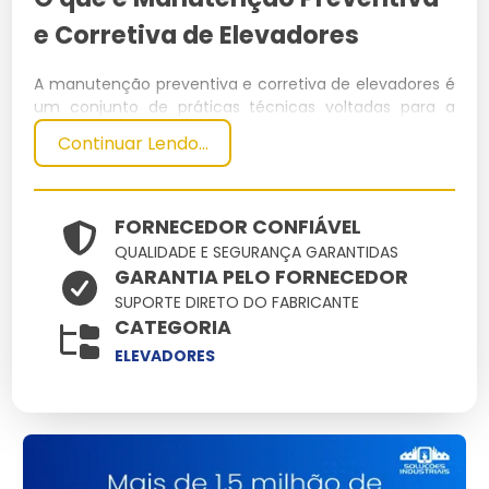
e Corretiva de Elevadores
A manutenção preventiva e corretiva de elevadores é
um conjunto de práticas técnicas voltadas para a
inspeção, ajuste, reparo e substituição de
Continuar Lendo...
componentes dos elevadores. O objetivo é garantir a
segurança, funcionalidade e longevidade dos
equipamentos.
FORNECEDOR CONFIÁVEL
Especificações Técnicas
QUALIDADE E SEGURANÇA GARANTIDAS
GARANTIA PELO FORNECEDOR
Dimensões
Peso
SUPORTE DIRETO DO FABRICANTE
Material
Capacidade
Potência
CATEGORIA
(cm)
(kg)
Aço
ELEVADORES
200x150x250
1500
1000 kg
15 kW
inoxidável
Principais Características e
Benefícios