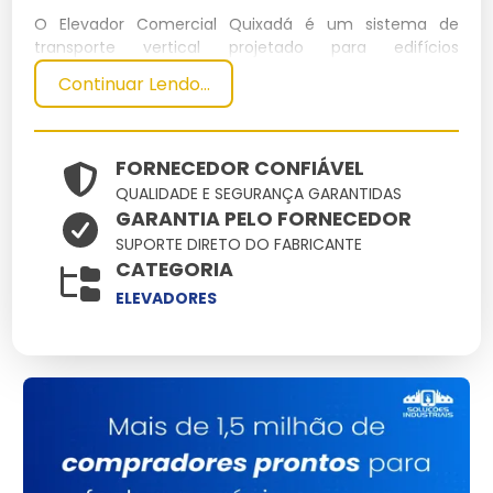
O Elevador Comercial Quixadá é um sistema de
transporte vertical projetado para edifícios
comerciais, proporcionando eficiência e segurança no
Continuar Lendo...
deslocamento de pessoas e cargas. Fabricado com
tecnologia de ponta, este elevador é ideal para
otimizar o fluxo em ambientes corporativos.
FORNECEDOR CONFIÁVEL
Especificações Técnicas
QUALIDADE E SEGURANÇA GARANTIDAS
GARANTIA PELO FORNECEDOR
Dimensões
Peso
SUPORTE DIRETO DO FABRICANTE
Material
Capacidade
Potência
CATEGORIA
(cm)
(kg)
Aço
ELEVADORES
200x150x250
1500
1000 kg
15 kW
Inoxidável
Principais Características e
Benefícios
Sistema de segurança avançado:
Garante
proteção máxima para os usuários.