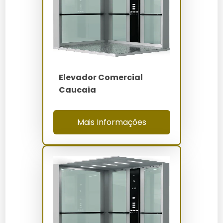
Pressione o botão de chamada no andar
desejado.
Aguarde a chegada do elevador, verificando o
painel de indicação.
Entre no elevador e selecione o andar desejado.
Espere o elevador parar suavemente no andar
Elevador Comercial
escolhido.
Caucaia
Saia do elevador após a abertura completa das
portas.
Mais Informações
Quanto Custa Elevador
Comercial Quixadá
O preço do Elevador Comercial Quixadá varia entre R$
150.000 e R$ 300.000. Fatores como personalização,
capacidade e especificações técnicas influenciam no
custo final. Para mais detalhes sobre preços, confira
Elevador Comercial Preco
.