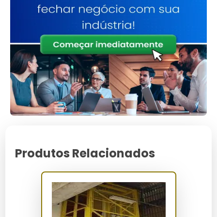
Alta Capacidade de Carga:
Suporta até 2000 kg,
ideal para ambientes industriais.
Durabilidade:
Construído com aço inoxidável,
resistente à corrosão.
Eficiência Energética:
Equipado com motores de 15
kW, reduzindo o consumo de energia.
Segurança Avançada:
Inclui sistemas de
travamento automático e sensores de sobrecarga.
Fácil Manutenção:
Design simplificado para acesso
rápido a componentes essenciais.
Operação Silenciosa:
Tecnologia de redução de
ruído para um ambiente de trabalho mais agradável.
Para Quem é Indicado
Produtos Relacionados
A montagem de elevador de carga é indicada para
gerentes de logística, proprietários de fábricas,
engenheiros de manutenção e empresas que
necessitam de soluções para movimentação de
grandes volumes de carga de forma segura e
eficiente.