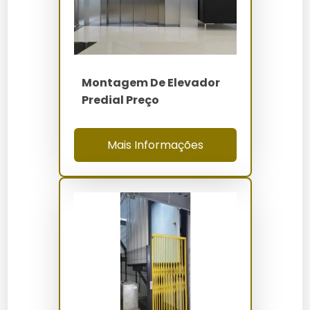
Quanto Custa Montagem de
Elevador de Carga
O custo da montagem de um elevador de carga varia
entre R$ 50.000 e R$ 150.000, dependendo de fatores
Montagem De Elevador
como capacidade de carga, complexidade do projeto
Predial Preço
e local de instalação. Para uma cotação detalhada,
consulte a
página de montagem de elevador de
carga da Elevadores Servtec
.
Mais Informações
Onde Comprar
Os elevadores de carga podem ser adquiridos
diretamente através da Elevadores Servtec ou em
lojas especializadas em equipamentos industriais. Para
opções de compra online, visite o site da
Elevadores
Servtec
e explore nossas soluções.
Manutenção e Cuidados