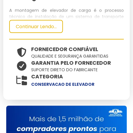
A montagem de elevador de carga é o processo
técnico de instalação de um sistema de transporte
vertical projetado para movimentar cargas pesadas
Continuar Lendo...
em ambientes comerciais e industriais. Este serviço
envolve a integração de componentes mecânicos,
elétricos e estruturais para garantir eficiência e
segurança no transporte de materiais.
FORNECEDOR CONFIÁVEL
QUALIDADE E SEGURANÇA GARANTIDAS
Especificações Técnicas
GARANTIA PELO FORNECEDOR
SUPORTE DIRETO DO FABRICANTE
Dimensões
Peso
Capacidade
Potência
CATEGORIA
Material
(cm)
(kg)
(kg)
(kW)
CONSERVACAO DE ELEVADOR
Aço
200x150x250
1500
2000
15
inoxidável
Principais Características e
Benefícios