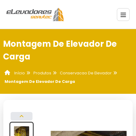
Montagem De Elevador De
Carga
Produtos
Conservacao De Elevador
Início
Montagem De Elevador De Carga