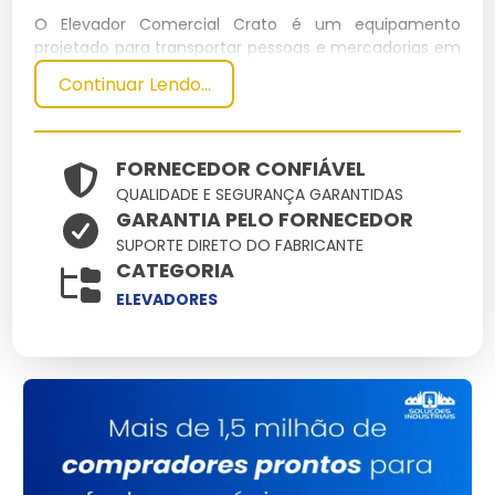
O Elevador Comercial Crato é um equipamento
projetado para transportar pessoas e mercadorias em
edifícios comerciais com segurança e eficiência.
Continuar Lendo...
Possui tecnologia de ponta para garantir conforto e
velocidade.
Especificações Técnicas
FORNECEDOR CONFIÁVEL
QUALIDADE E SEGURANÇA GARANTIDAS
GARANTIA PELO FORNECEDOR
Dimensões
Peso
Capacidade
Potência
Material
SUPORTE DIRETO DO FABRICANTE
(cm)
(kg)
(pessoas)
(kW)
CATEGORIA
Aço
250x150
1200
10
22
ELEVADORES
Inoxidável
Principais Características e
Benefícios
Tecnologia de Controle Inteligente:
Garante
viagens mais suaves e seguras.
Sistema de Segurança Avançado:
Proteção contra