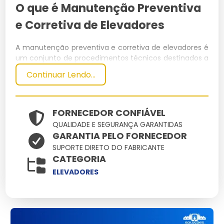
O que é Manutenção Preventiva
e Corretiva de Elevadores
A manutenção preventiva e corretiva de elevadores é
um conjunto de procedimentos técnicos destinados a
garantir o funcionamento seguro e eficiente dos
Continuar Lendo...
elevadores. Esses serviços incluem inspeções
regulares e reparos necessários para prevenir falhas e
corrigir defeitos.
FORNECEDOR CONFIÁVEL
Especificações Técnicas
QUALIDADE E SEGURANÇA GARANTIDAS
GARANTIA PELO FORNECEDOR
Dimensões
Peso
SUPORTE DIRETO DO FABRICANTE
Material
Capacidade
Potência
CATEGORIA
(cm)
(kg)
100x150
1500
Aço
1000 kg
15 kW
ELEVADORES
Principais Características e
Benefícios