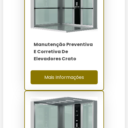
Alternativas
Opção
Prós
Contras
Equipe
Elevadores
especializada,
Custo inicial
Servtec
atendimento
Manutenção Preventiva
rápido
E Corretiva De
Menor
Elevadores Crato
Alternativa 1
Custo menor
cobertura de
serviços
Mais Informações
Menos
Pacotes
Alternativa 2
experiência de
flexíveis
mercado
Perguntas Frequentes sobre
Manutenção Preventiva e
Corretiva de Elevadores