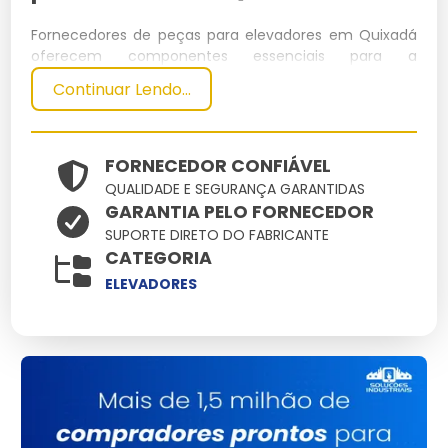
Fornecedores de peças para elevadores em Quixadá
oferecem componentes essenciais para a
manutenção e operação eficaz de elevadores. Essas
Continuar Lendo...
peças garantem a segurança e a funcionalidade dos
sistemas de elevação em diversos ambientes.
Especificações Técnicas
FORNECEDOR CONFIÁVEL
QUALIDADE E SEGURANÇA GARANTIDAS
GARANTIA PELO FORNECEDOR
Dimensões
Peso
Material
Capacidade
Potência
SUPORTE DIRETO DO FABRICANTE
(cm)
(kg)
CATEGORIA
20x20x15
5
Aço
1000 kg
5 kW
ELEVADORES
Principais Características e
Benefícios
Durabilidade: Peças feitas de aço de alta resistência,
garantindo longa vida útil.
Compatibilidade: Adaptáveis a diferentes modelos de