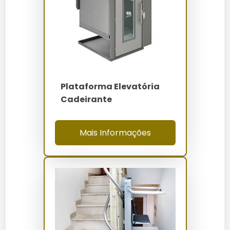
Como Funciona / Como Usar
Posicione a cadeira de rodas na plataforma e
acione o botão de subida.
O sistema de elevação levará o usuário ao nível
desejado com segurança.
Ao chegar ao destino, o usuário pode sair da
Plataforma Elevatória
plataforma com segurança.
Cadeirante
Para descer, repita o processo acionando o
botão de descida.
Mais Informações
Quanto Custa Plataforma De
Elevação Para Cadeirantes
O preço da plataforma de elevação para cadeirantes
varia entre R$ 15.000 e R$ 30.000. Fatores como
material, capacidade e personalizações influenciam o
custo final. Consulte a
Plataforma De Elevacao Para