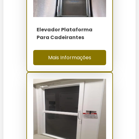
Alternativas
Opção
Vantagens
Desvantagens
Alta
Elevador Plataforma
Plataforma De
Custo inicial
capacidade,
Para Cadeirantes
Elevação
elevado
segurança
Baixo custo,
Espaço
Rampa
Mais Informações
fácil instalação
necessário
Conforto,
Alto custo de
Elevador
múltiplos
instalação e
Tradicional
andares
manutenção
Perguntas Frequentes sobre
Plataforma De Elevação Para
Cadeirantes
Qual é a capacidade máxima da