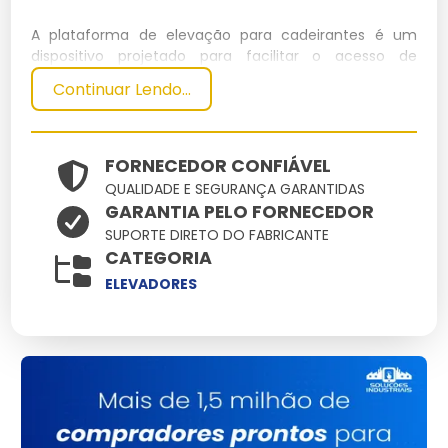
A plataforma de elevação para cadeirantes é um
dispositivo projetado para facilitar o acesso de
usuários de cadeiras de rodas a diferentes níveis de
Continuar Lendo...
um edifício. Ela proporciona mobilidade vertical segura
e eficiente, garantindo acessibilidade em ambientes
públicos e privados.
FORNECEDOR CONFIÁVEL
Especificações Técnicas
QUALIDADE E SEGURANÇA GARANTIDAS
GARANTIA PELO FORNECEDOR
Dimensões
Peso
SUPORTE DIRETO DO FABRICANTE
Material
Capacidade
Potência
CATEGORIA
(cm)
(kg)
120 x 90 x
Aço
ELEVADORES
300
250 kg
1.5 kW
150
Inoxidável
Principais Características e
Benefícios
Segurança:
Equipado com sensores de segurança