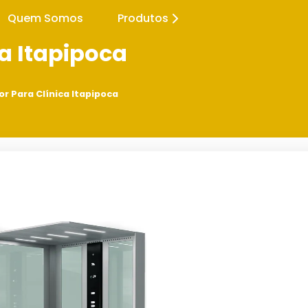
Quem Somos
Produtos
ca Itapipoca
or Para Clínica Itapipoca