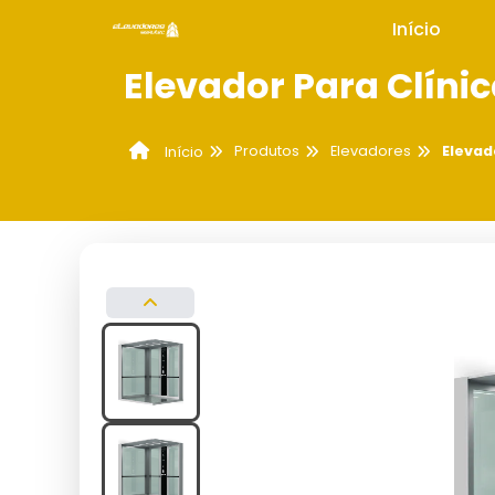
Início
Elevador Para Clíni
Produtos
Elevadores
Elevad
Início