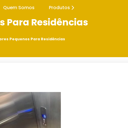
Quem Somos
Produtos
s Para Residências
ores Pequenos Para Residências