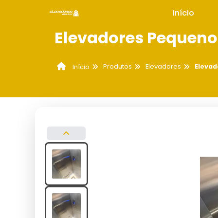
Início
Elevadores Pequeno
Produtos
Elevadores
Elevad
Início