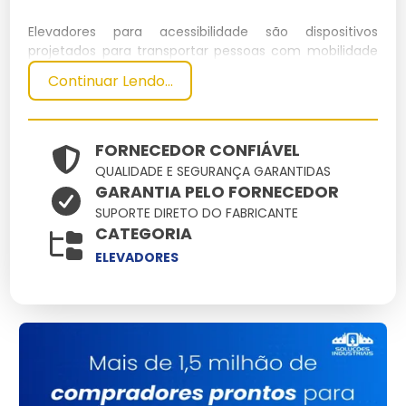
Elevadores para acessibilidade são dispositivos
projetados para transportar pessoas com mobilidade
reduzida entre diferentes níveis de um edifício. Eles
Continuar Lendo...
são essenciais para garantir a inclusão e a mobilidade
de todos, seguindo normas de segurança e conforto.
Especificações Técnicas
FORNECEDOR CONFIÁVEL
QUALIDADE E SEGURANÇA GARANTIDAS
GARANTIA PELO FORNECEDOR
Dimensões
Peso
Material
Capacidade
Potência
SUPORTE DIRETO DO FABRICANTE
(cm)
(kg)
CATEGORIA
Aço
120 x 140
800
400 kg
5 kW
ELEVADORES
Inoxidável
Principais Características e
Benefícios
Fácil operação:
Controles intuitivos para todos os
usuários.