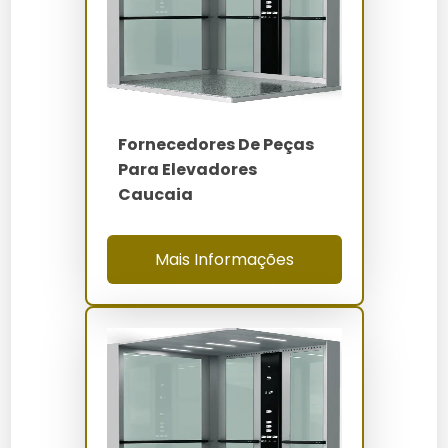
Quanto Custa Fornecedores de
Peças para Elevadores Iguatu
Os preços das peças para elevadores em Iguatu
variam de R$ 200 a R$ 15.000, dependendo do tipo e da
Fornecedores De Peças
complexidade do componente. Fatores como marca,
Para Elevadores
material e tecnologia influenciam o custo final.
Caucaia
Onde Comprar
Mais Informações
Peças para elevadores podem ser adquiridas em lojas
físicas especializadas e em plataformas online. A
Elevadores Servtec
é uma opção confiável com
ampla variedade de produtos e suporte técnico
especializado.
Manutenção e Cuidados
Para garantir a longevidade das peças, realize