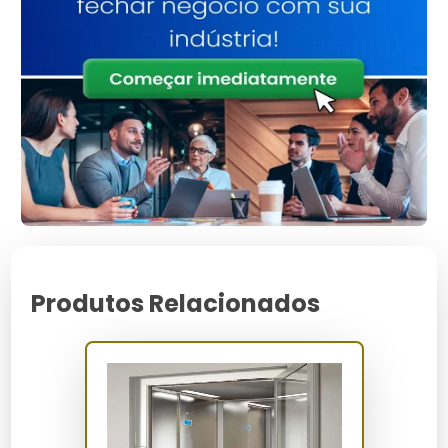
Design Moderno:
Integra-se com a estética do
edifício.
Controle Inteligente:
Otimiza o fluxo de passageiros.
Manutenção Simplificada:
Facilita o acesso a
componentes principais.
Para Quem é Indicado
Os elevadores novos são indicados para proprietários
de edifícios comerciais, gestores de condomínios
residenciais e indústrias que buscam modernizar suas
instalações com segurança e eficiência.
Como Funciona / Como Usar
Produtos Relacionados
Pressione o botão de chamada no andar
desejado.
Aguarde a chegada do elevador e entre com
segurança.
Selecione o andar de destino no painel interno.