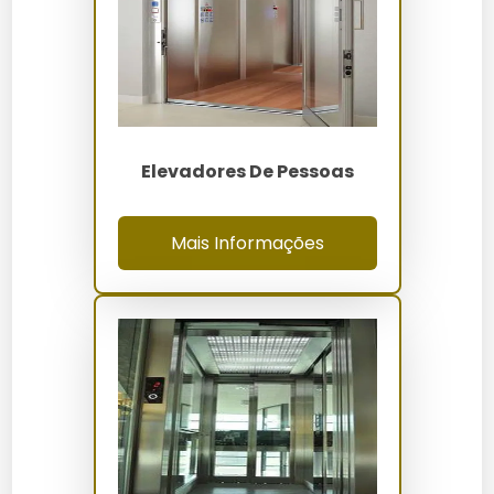
Ao chegar, aguarde a abertura das portas para
sair.
Quanto Custa Elevadores Novos
Os preços dos elevadores novos variam de R$ 80.000
a R$ 150.000, dependendo das especificações e
Elevadores De Pessoas
personalizações. Fatores como capacidade, tipo de
material e tecnologia influenciam diretamente no
custo.
Mais Informações
Onde Comprar
Elevadores novos podem ser adquiridos diretamente
através do site da
Elevadores Servtec
ou em lojas
especializadas em equipamentos de transporte
vertical. Ao escolher, considere a reputação e o
suporte pós-venda oferecido.
Manutenção e Cuidados