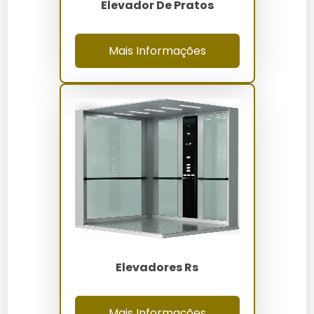
Elevador De Pratos
Perguntas Frequentes sobre
Elevadores Novos
Mais Informações
Qual é a vida útil de um elevador
novo?
Na prática, um elevador novo tem uma vida útil média
de 20 a 30 anos, dependendo da manutenção e uso.
Quais são os principais
cuidados com elevadores
novos?
Elevadores Rs
Manter revisões periódicas e seguir as
recomendações do fabricante são fundamentais
para prolongar a vida útil dos elevadores.
Mais Informações