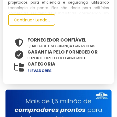
projetados para eficiência e segurança, utilizando
tecnologia de ponta. Eles são ideais para edifícios
comerciais, residenciais e industriais, oferecendo um
transporte suave e confiável.
Continuar Lendo...
Especificações Técnicas
FORNECEDOR CONFIÁVEL
Dimensões
Peso
QUALIDADE E SEGURANÇA GARANTIDAS
Material
Capacidade
Potência
(cm)
(kg)
GARANTIA PELO FORNECEDOR
120x150
1500
Aço Inox
1000 kg
15 kW
SUPORTE DIRETO DO FABRICANTE
CATEGORIA
Principais Características e
ELEVADORES
Benefícios
Sistema de Segurança Avançado:
Protege contra
quedas e paradas abruptas.
Eficiência Energética:
Reduz o consumo de energia
elétrica.
Operação Silenciosa:
Minimiza ruídos durante o uso.