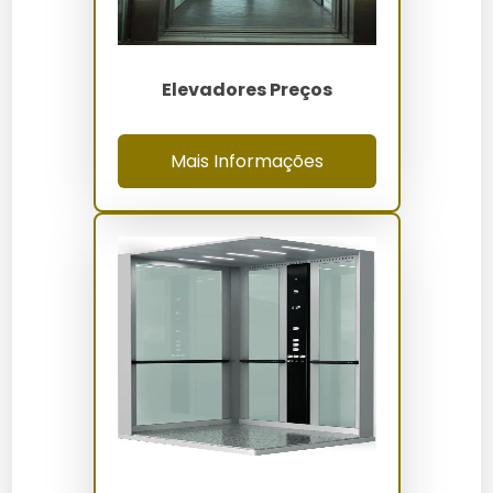
Para garantir a durabilidade dos elevadores, é
fundamental realizar manutenções regulares e seguir
as recomendações de conservação. Consulte a
Elevadores Preços
manutenção e modernização de elevadores
da
Elevadores Servtec.
Mais Informações
Comparativo: Elevadores Novos
vs Alternativas
Opção
Prós
Contras
Alta eficiência,
Custo inicial
Elevadores Novos
tecnologia
elevado
avançada
Elevadores
Maior risco de
Custo menor
Usados
falhas
Fluxo contínuo
Espaço
Escadas Rolantes
de pessoas
limitado