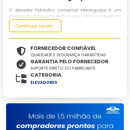
O elevador hidráulico comercial Maranguape é um
sistema de transporte vertical que utiliza a pressão de
um fluido hidráulico para mover a cabina entre
Continuar Lendo...
andares. Este modelo é projetado para uso em
ambientes comerciais, oferecendo eficiência
energética e operação silenciosa.
FORNECEDOR CONFIÁVEL
Especificações Técnicas
QUALIDADE E SEGURANÇA GARANTIDAS
GARANTIA PELO FORNECEDOR
Dimensões
Peso
Capacidade
Potência
SUPORTE DIRETO DO FABRICANTE
Material
CATEGORIA
(cm)
(kg)
(kg)
(kW)
150 x 150 x
Aço
ELEVADORES
2000
1000
15
250
Inoxidável
Principais Características e
Benefícios
Eficiência Energética:
Consumo reduzido de energia,