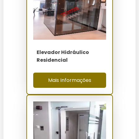
Como Funciona / Como Usar
Inspeção Pré-uso: Verifique o painel de controle
e certifique-se de que não há falhas indicadas.
Entrada na Cabina: Aguarde o nivelamento
completo antes de entrar.
Seleção do Andar: Utilize o painel interno para
Elevador Hidráulico
escolher o andar desejado.
Residencial
Monitoramento: Acompanhe o painel de
controle durante a operação para qualquer sinal
Mais Informações
de alerta.
Saída Segura: Após a parada completa, saia da
cabina com segurança.
Quanto Custa Elevador
Hidráulico Comercial
Maranguape