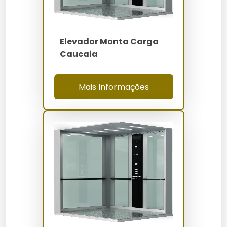
Onde Comprar
Os elevadores de carga SC podem ser adquiridos
diretamente com a
Elevadores Servtec
, que oferece
Elevador Monta Carga
suporte na instalação e manutenção. Além disso,
Caucaia
estão disponíveis em lojas especializadas em
equipamentos industriais.
Mais Informações
Manutenção e Cuidados
Para manter o elevador de carga SC em perfeito
estado, é essencial realizar limpezas regulares e
inspeções de segurança. Lubrifique as partes móveis e
substitua componentes desgastados conforme
necessário.
Comparativo: Elevador de Carga
SC vs Alternativas
Elevador