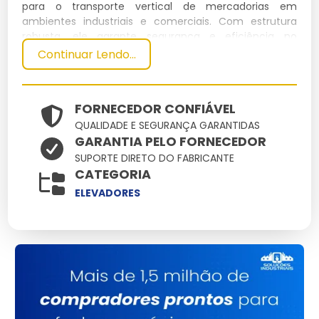
para o transporte vertical de mercadorias em
ambientes industriais e comerciais. Com estrutura
robusta, ele garante segurança e eficiência no
manuseio de cargas pesadas.
Continuar Lendo...
Especificações Técnicas
FORNECEDOR CONFIÁVEL
Dimensões
Peso
QUALIDADE E SEGURANÇA GARANTIDAS
Material
Capacidade
Potência
(cm)
(kg)
GARANTIA PELO FORNECEDOR
Aço
SUPORTE DIRETO DO FABRICANTE
300 x 400
1500
2000 kg
15 kW
carbono
CATEGORIA
ELEVADORES
Principais Características e
Benefícios
Alta capacidade de carga:
Permite o transporte de
grandes volumes de produtos.
Material resistente:
Aço carbono garante
durabilidade em ambientes industriais.