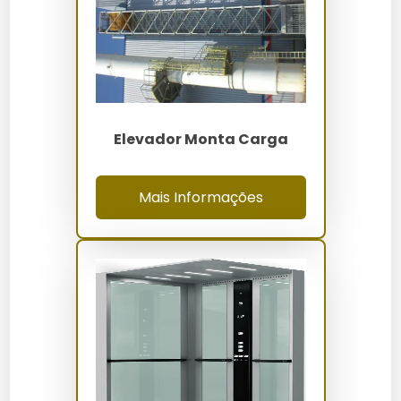
Carregamento:
Coloque as mercadorias no
elevador, distribuindo o peso uniformemente.
Operação:
Utilize o painel de controle para
selecionar o andar desejado.
Descarga:
Retire as mercadorias ao chegar ao
destino.
Elevador Monta Carga
Manutenção:
Realize verificações periódicas
conforme recomendações do fabricante.
Mais Informações
Quanto Custa Elevador de Carga
SC
O preço de um elevador de carga SC varia entre R$
50.000 e R$ 100.000, dependendo das especificações
e personalizações. Fatores como capacidade de
carga, altura de elevação e recursos adicionais
influenciam o valor final.